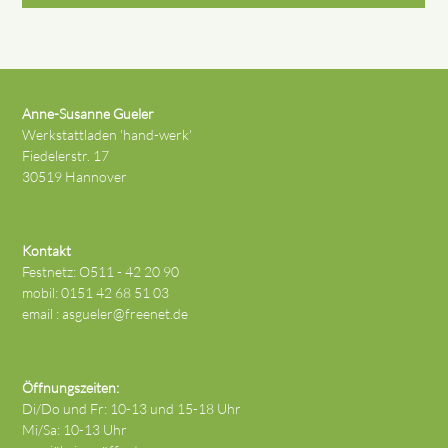
Anne-Susanne Gueler
Werkstattladen 'hand-werk'
Fiedelerstr. 17
30519 Hannover
Kontakt
Festnetz: O511 - 42 20 90
mobil: 0151 42 68 51 03
email :
asgueler@freenet.de
Öffnungszeiten:
Di/Do und Fr: 10-13 und 15-18 Uhr
Mi/Sa: 10-13 Uhr