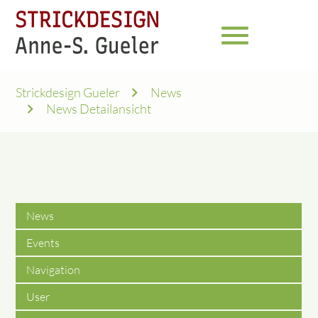
menu
Strickdesign Gueler
News
News Detailansicht
News
Events
Navigation
User