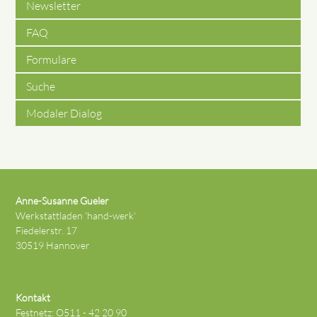
Newsletter
FAQ
Formulare
Suche
Modaler Dialog
Anne-Susanne Gueler
Werkstattladen 'hand-werk'
Fiedelerstr. 17
30519 Hannover
Kontakt
Festnetz: O511 - 42 20 90