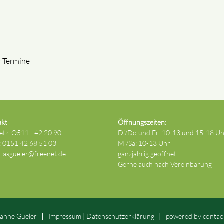
r Termine
akt
Öffnungszeiten:
etz: O511 - 42 20 90
Di/Do und Fr: 10-13 und 15-18 U
: 0151 42 68 51 03
Mi/Sa: 10-13 Uhr
 :
asgueler@freenet.de
ganzjährig geöffnet
Gerne auch nach Vereinbarung
anne Gueler
Impressum
|
Datenschutz­erklärung
powered by
contao