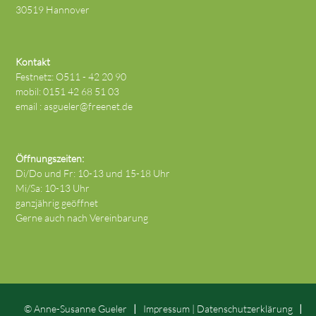
30519 Hannover
Kontakt
Festnetz: O511 - 42 20 90
mobil: 0151 42 68 51 03
email :
asgueler@freenet.de
Öffnungszeiten:
Di/Do und Fr: 10-13 und 15-18 Uhr
Mi/Sa: 10-13 Uhr
ganzjährig geöffnet
Gerne auch nach Vereinbarung
© Anne-Susanne Gueler
Impressum
|
Datenschutz­erklärung